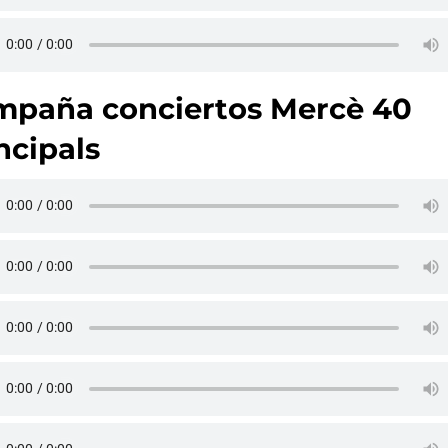
mpaña conciertos Mercè 40
ncipals