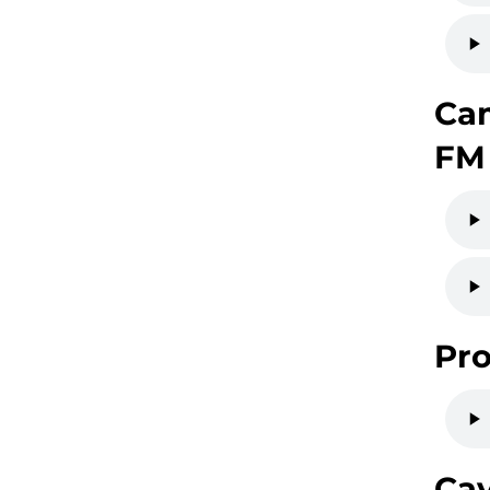
Ca
FM
Pro
Cav