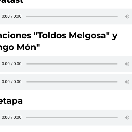
ciones "Toldos Melgosa" y
ngo Món"
etapa