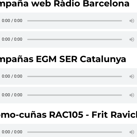
mpaña web Ràdio Barcelona
mpañas EGM SER Catalunya
mo-cuñas RAC105 - Frit Ravic