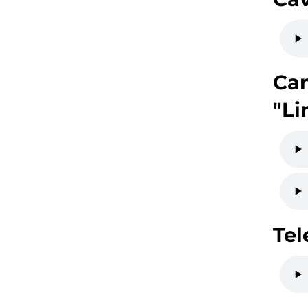
Can
"Li
Tel