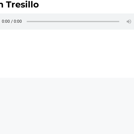
 Tresillo
oanForner -
Política de Cookies
-
Política de Privacidad
-
Av