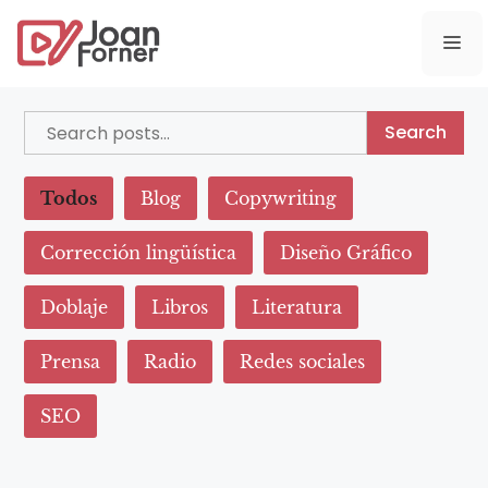
Search
Todos
Blog
Copywriting
Corrección lingüística
Diseño Gráfico
Doblaje
Libros
Literatura
Prensa
Radio
Redes sociales
SEO